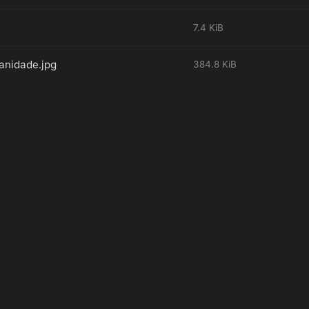
7.4 KiB
nidade.jpg
384.8 KiB