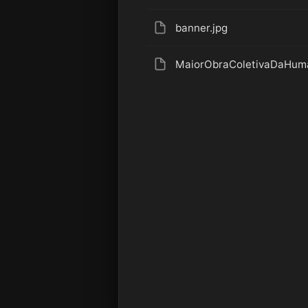
banner.jpg
MaiorObraColetivaDaHuma