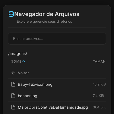
Navegador de Arquivos
Explore e gerencie seus diretórios
/imagens/
NOME
TAMANHO
Voltar
Baby-Tux-icon.png
16.2 KiB
banner.jpg
7.4 KiB
MaiorObraColetivaDaHumanidade.jpg
384.8 KiB