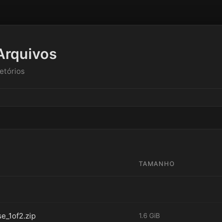
Arquivos
etórios
TAMANHO
e_1of2.zip
1.6 GiB